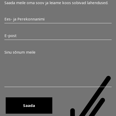
Saada meile oma soov ja leiame koos sobivad lahendused.
Saada