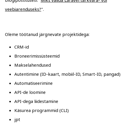
blogipostitusest "
Miks valida Laravel tarkvara- või
veebiarenduseks?
".
Oleme töötanud järgnevate projektidega:
CRM-id
Broneerimissüsteemid
Makselahendused
Autentimine (ID-kaart, mobiil-ID, Smart-ID, pangad)
Automatiseerimine
API-de loomine
API-dega liidestamine
Käsurea programmid (CLI)
jpt