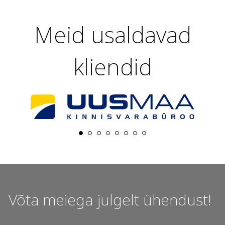
Meid usaldavad
kliendid
Võta meiega julgelt ühendust!