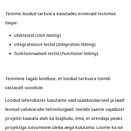
Testime loodud tarkvara kasutades erinevaid testimise
tüüpe:
ühiktestid (
Unit testing
)
integratsiooni testid (
Integration testing
)
funktsionaalsed testid (
Functional testing
)
Testimine tagab kindluse, et loodud tarkvara toimib
vastavalt soovitule.
Loodud lahendustes kasutame vaid usaldusväärseid ja laialt
levinud vabavaralisi tehnoloogiaid. Seeläbi saame vajadusel
projekti kaasata alati ka lisajõudu, ilma, et arendaja peaks
projektiga tutvumisele üleliia aega kulutama. Loome ka ise